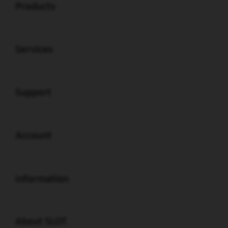
Products
Buka
Services
Buka
Support
Buka
Account
Buka
Information
Buka
About SLOT