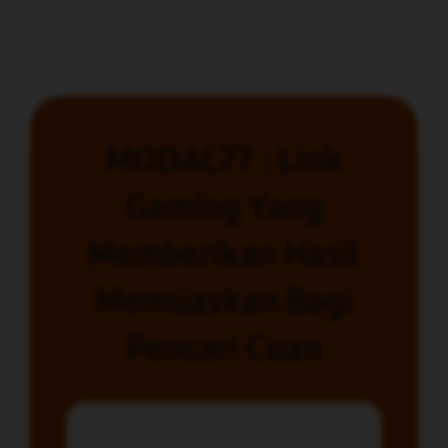
MODAL77 : Link
Gaming Yang
Memberikan Hasil
Memuaskan Bagi
Pencari Cuan