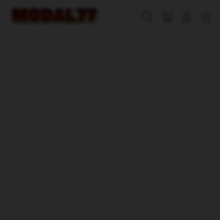
Skip
to
Cari
Troli
Login
Navigation
content