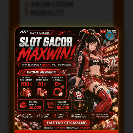
AKUN LOGIN
MODAL77
Member Aktif
1.456.688
Metode Pembayaran
4 Metode
Layanan Support
24/7
Platform
Semua Perangkat
EVENT MODAL77
GARANSI KEKALAHAN 100%