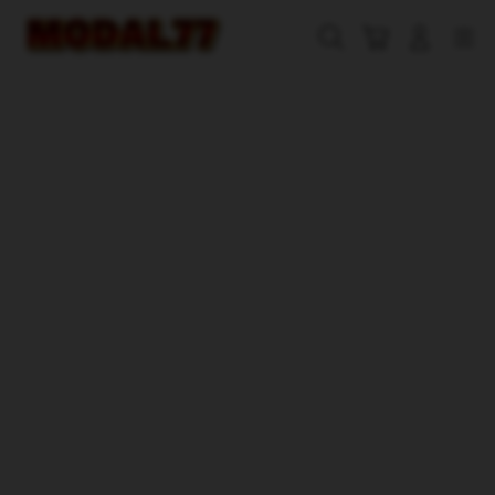
Skip
to
Cari
Troli
Login
Navigation
content