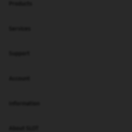
Products
Buka
Services
Buka
Support
Buka
Account
Buka
Information
Buka
About SLOT