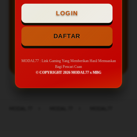
Minimal Deposit Rp. 20.000
LOGIN
Minimal Withdraw Rp 50.000
DAFTAR
LOGIN
DAFTAR
MODAL77 : Link Gaming Yang Memberikan Hasil Memuaskan
Bagi Pencari Cuan
© COPYRIGHT 2026 MODAL77 x MBG
Layer Popup Close
MODAL 77
>
MODAL 77
>
MODAL77
Buka
Footer Navigation