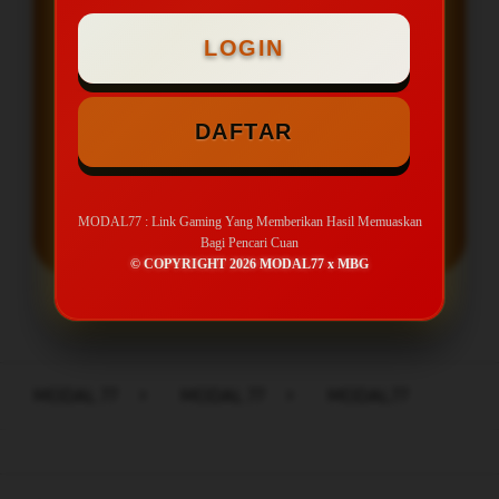
Minimal Deposit Rp. 20.000
LOGIN
Minimal Withdraw Rp 50.000
DAFTAR
LOGIN
DAFTAR
MODAL77 : Link Gaming Yang Memberikan Hasil Memuaskan
Bagi Pencari Cuan
© COPYRIGHT 2026 MODAL77 x MBG
Layer Popup Close
MODAL 77
>
MODAL 77
>
MODAL77
Buka
Footer Navigation