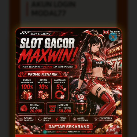
AKUN LOGIN
MODAL77
Member Aktif
1.456.688
Metode Pembayaran
4 Metode
Layanan Support
24/7
Platform
Semua Perangkat
EVENT MODAL77
GARANSI KEKALAHAN 100%