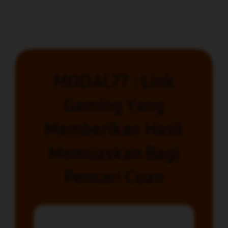
MODAL77 : Link
Gaming Yang
Memberikan Hasil
Memuaskan Bagi
Pencari Cuan