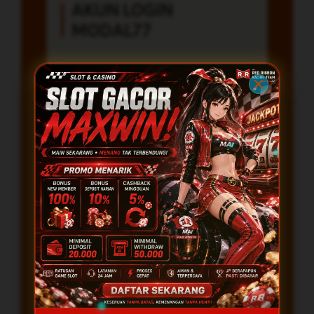
AKUN LOGIN
MODAL77
Member Aktif
1.456.688
Metode Pembayaran
4 Metode
Layanan Support
24/7
Platform
Semua Perangkat
EVENT MODAL77
GARANSI KEKALAHAN 100%