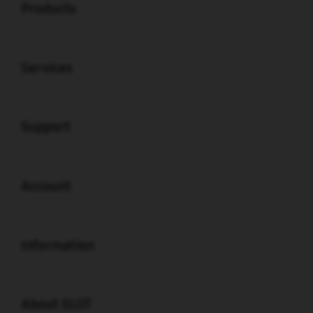
Products
Buka
Services
Buka
Support
Buka
Account
Buka
Information
Buka
About SLOT