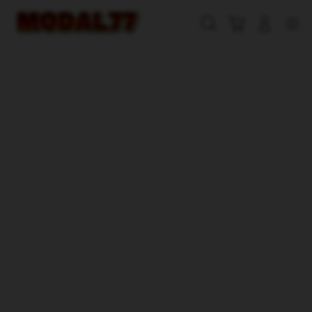
Skip
to
Cari
Troli
Login
Navigation
content