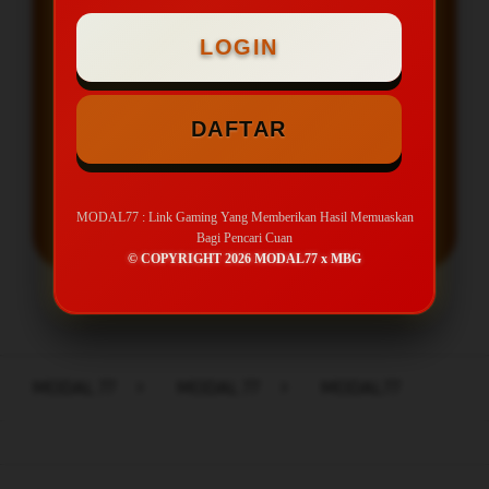
Minimal Deposit Rp. 20.000
LOGIN
Minimal Withdraw Rp 50.000
DAFTAR
LOGIN
DAFTAR
MODAL77 : Link Gaming Yang Memberikan Hasil Memuaskan
Bagi Pencari Cuan
© COPYRIGHT 2026 MODAL77 x MBG
Layer Popup Close
MODAL 77
>
MODAL 77
>
MODAL77
Buka
Footer Navigation