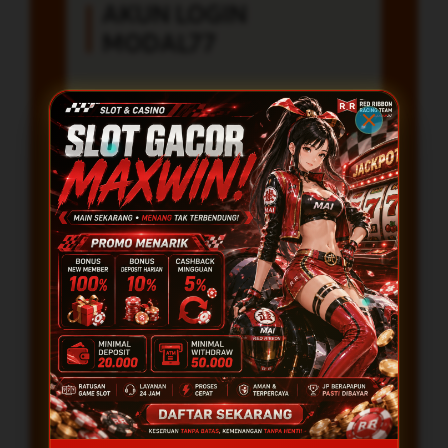
AKUN LOGIN
MODAL77
Member Aktif
1.456.688
Metode Pembayaran
4 Metode
Layanan Support
24/7
Platform
Semua Perangkat
EVENT MODAL77
GARANSI KEKALAHAN 100%