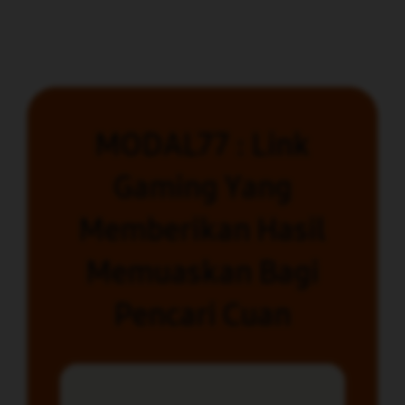
MODAL77 : Link
Gaming Yang
Memberikan Hasil
Memuaskan Bagi
Pencari Cuan