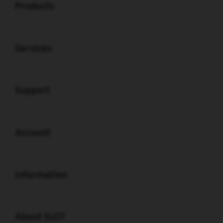
Products
Buka
Services
Buka
Support
Buka
Account
Buka
Information
Buka
About SLOT