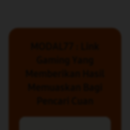
MODAL77 : Link
Gaming Yang
Memberikan Hasil
Memuaskan Bagi
Pencari Cuan