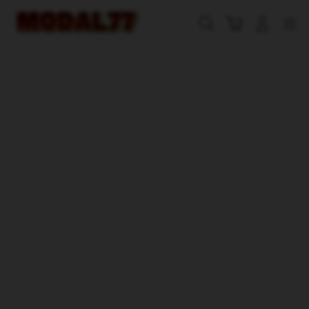
Skip
to
Cari
Troli
Login
Navigation
content