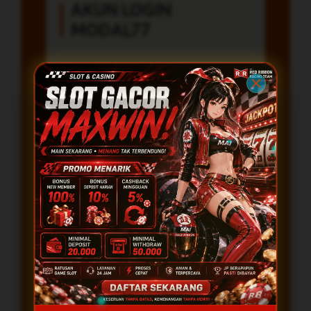
AKUN LOGIN
MODAL77
Member Aktif
1.456.688
Metode Pembayaran
4 Metode
Layanan Support
24/7
Platform
Semua Perangkat
EVENT MODAL77
GARANSI KEKALAHAN 100%