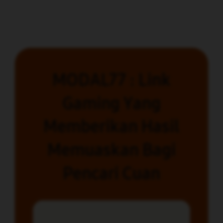
MODAL77 : Link
Gaming Yang
Memberikan Hasil
Memuaskan Bagi
Pencari Cuan