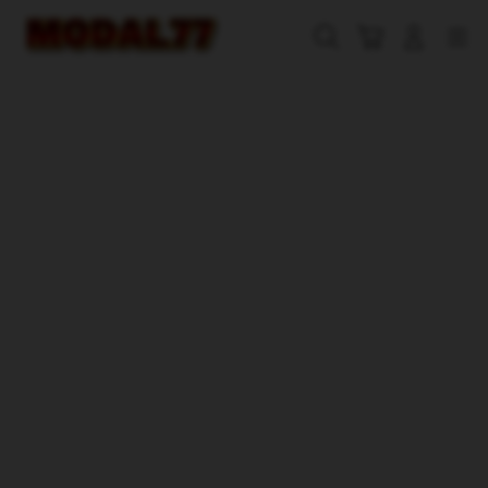
Skip
to
Cari
Troli
Login
Navigation
content