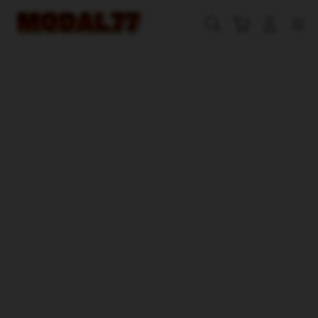
Skip
to
Cari
Troli
Login
Navigation
content