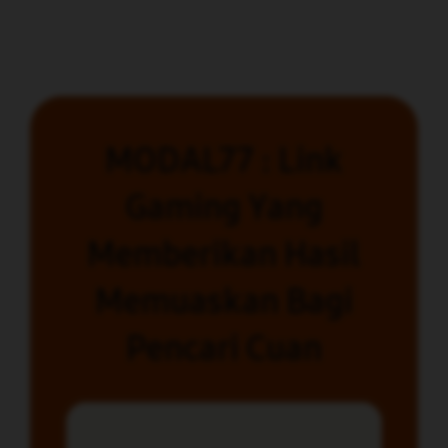
MODAL77 : Link
Gaming Yang
Memberikan Hasil
Memuaskan Bagi
Pencari Cuan