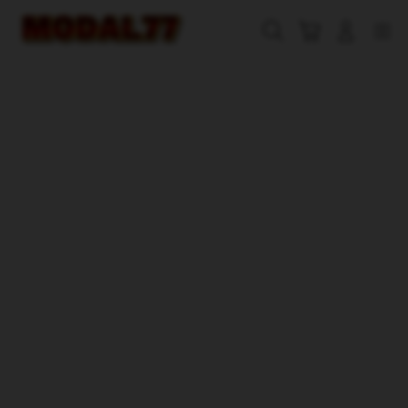
Skip
to
Cari
Troli
Login
Navigation
content