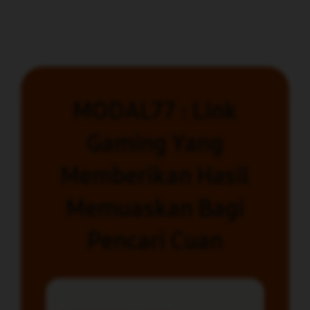
MODAL77 : Link
Gaming Yang
Memberikan Hasil
Memuaskan Bagi
Pencari Cuan