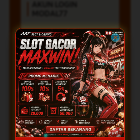
AKUN LOGIN
MODAL77
Member Aktif
1.456.688
Metode Pembayaran
4 Metode
Layanan Support
24/7
Platform
Semua Perangkat
EVENT MODAL77
GARANSI KEKALAHAN 100%