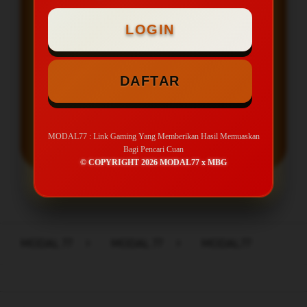
Minimal Deposit Rp. 20.000
LOGIN
Minimal Withdraw Rp 50.000
DAFTAR
LOGIN
DAFTAR
MODAL77 : Link Gaming Yang Memberikan Hasil Memuaskan
Bagi Pencari Cuan
© COPYRIGHT 2026 MODAL77 x MBG
Layer Popup Close
MODAL 77
>
MODAL 77
>
MODAL77
Buka
Footer Navigation