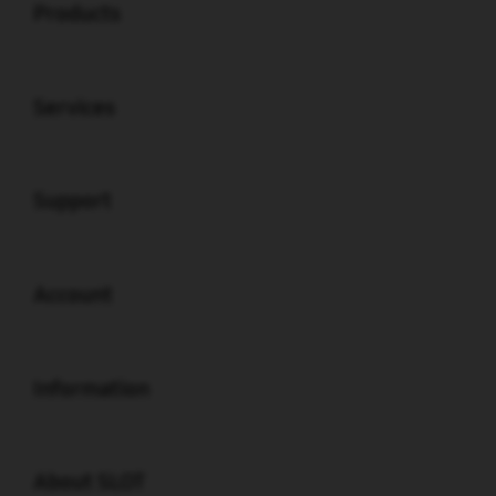
Products
Buka
Services
Buka
Support
Buka
Account
Buka
Information
Buka
About SLOT