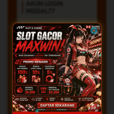
AKUN LOGIN
MODAL77
Member Aktif
1.456.688
Metode Pembayaran
4 Metode
Layanan Support
24/7
Platform
Semua Perangkat
EVENT MODAL77
GARANSI KEKALAHAN 100%