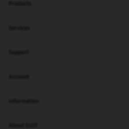
Products
Buka
Services
Buka
Support
Buka
Account
Buka
Information
Buka
About SLOT